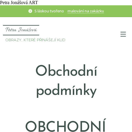
Petra Jonášová ART
S láskou tvořeno
malování na zakázku
Petra Jonášová
OBRAZY, KTERÉ PŘINÁŠEJÍ KLID
Obchodní
podmínky
📄
OBCHODNÍ