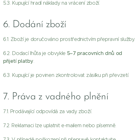
5.3. Kupující hradí náklady na vrácení zboží.
6. Dodání zboží
6.1. Zboží je doručováno prostřednictvím přepravní služby.
5–7 pracovních dnů od
6.2. Dodací lhůta je obvykle
přijetí platby
.
6.3. Kupující je povinen zkontrolovat zásilku při převzetí.
7. Práva z vadného plnění
7.1. Prodávající odpovídá za vady zboží.
7.2. Reklamaci lze uplatnit e-mailem nebo písemně.
7.3. V případě poškození při přepravě kontaktujte