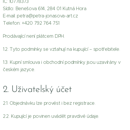
IČ: 10778373
Sídlo: Benešova 614, 284 01 Kutná Hora
E-mail: petra@petra-jonasova-art.cz
Telefon: +420 792 764 751
Prodávající není plátcem DPH.
1.2. Tyto podmínky se vztahují na kupující – spotřebitele.
1.3. Kupní smlouva i obchodní podmínky jsou uzavírány v
českém jazyce.
2. Uživatelský účet
2.1. Objednávku lze provést i bez registrace.
2.2. Kupující je povinen uvádět pravdivé údaje.