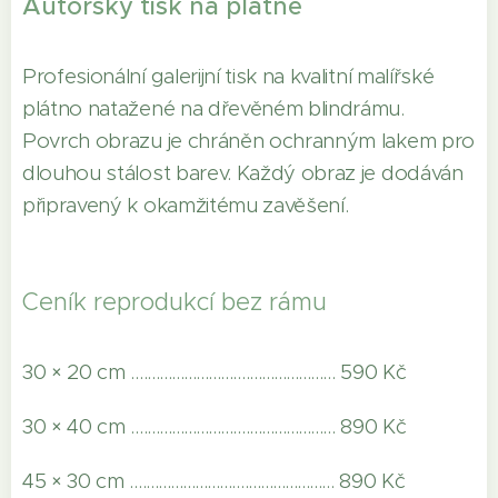
Autorský tisk na plátně
Profesionální galerijní tisk na kvalitní malířské
plátno natažené na dřevěném blindrámu.
Povrch obrazu je chráněn ochranným lakem pro
dlouhou stálost barev. Každý obraz je dodáván
připravený k okamžitému zavěšení.
Ceník reprodukcí bez rámu
30 × 20 cm .................................................. 590 Kč
30 × 40 cm .................................................. 890 Kč
45 × 30 cm .................................................. 890 Kč