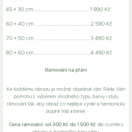
45 × 30 cm .................................................. 1 890 Kč
60 × 40 cm .................................................. 2 590 Kč
70 × 50 cm .................................................. 3 490 Kč
80 × 60 cm .................................................. 4 490 Kč
Rámování na přání
Ke každému obrazu je možné objednat rám. Ráda Vám
pomohu s výběrem vhodného typu, barvy i stylu
rámování tak, aby obraz co nejlépe vynikl a harmonicky
doplnil Váš interiér.
Cena rámování: od 300 Kč do 1 500 Kč
dle rozměru
obrazu a zvoleného typu rámu.