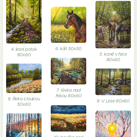
6. kůň 50x50
4. lesní potok
5. koně v řece
80x60
80x60
7. lávka nad
řekou 80x60
8. Řeka s loukou
9. V Lese 80x60
50x60