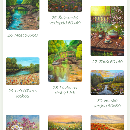
25. Švýcarský
vodopád 60x40
26. Most 80x60
27. Zátiší 60x40
28. Lávka na
29. Letní říčka s
druhý břeh
loukou
30. Horská
krajina 80x60