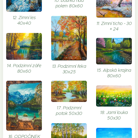
10. bouřka nad
polem 80x60
12. Zimní les
40x40
11. Zimní ticho - 30
× 24
14. Podzimní záře
13. Podzimní řeka
15. Alpská krajina
80x60
30x25
80x60
17. Podzimní
18. Jarní louka
potok 50x30
50x30
16. ODPOČINEK