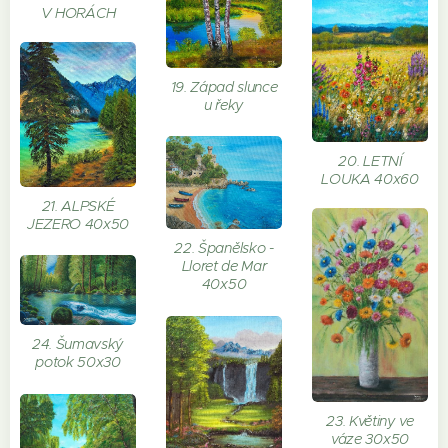
V HORÁCH
19. Západ slunce
u řeky
20. LETNÍ
LOUKA 40x60
21. ALPSKÉ
JEZERO 40x50
22. Španělsko -
Lloret de Mar
40x50
24. Šumavský
potok 50x30
23. Květiny ve
váze 30x50