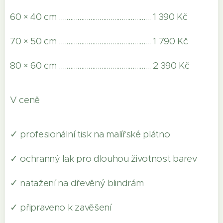
60 × 40 cm .................................................. 1 390 Kč
70 × 50 cm .................................................. 1 790 Kč
80 × 60 cm .................................................. 2 390 Kč
V ceně
✓ profesionální tisk na malířské plátno
✓ ochranný lak pro dlouhou životnost barev
✓ natažení na dřevěný blindrám
✓ připraveno k zavěšení